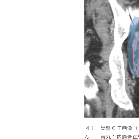
図１ 骨盤ＣＴ画像（
ん 青丸：内腸骨血