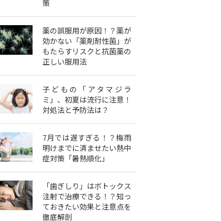
策
薬の誤服用が原因！？薬が
効かない「薬剤耐性菌」が
もたらすリスクと抗菌薬の
正しい服用法
子どもの「アタマジラ
ミ」、初夏は流行に注意！
対処法と予防法は？
7月では遅すぎる！？梅雨
明けまでに済ませたい熱中
症対策「暑熱順化」
「歯ぎしり」はボトックス
注射で治療できる！？知っ
ておきたい効果と注意点を
徹底解剖