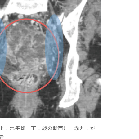
上：水平断 下：縦の断面） 赤丸：が
管