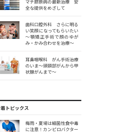
マチ膠原病の最新治療 安
全な提供をめざして
歯科口腔外科 さらに明る
い笑顔になってもらいたい
～顎矯正手術で顔のゆが
み・かみ合わせを治療～
耳鼻咽喉科 がん手術治療
のいま～頭頸部がんから甲
状腺がんまで～
新着トピックス
梅雨・夏場は細菌性食中毒
に注意！カンピロバクター