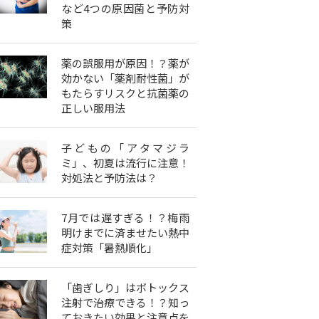
など4つの原因菌と予防対
策
薬の誤服用が原因！？薬が
効かない「薬剤耐性菌」が
もたらすリスクと抗菌薬の
正しい服用法
子どもの「アタマジラ
ミ」、初夏は流行に注意！
対処法と予防法は？
7月では遅すぎる！？梅雨
明けまでに済ませたい熱中
症対策「暑熱順化」
「歯ぎしり」はボトックス
注射で治療できる！？知っ
ておきたい効果と注意点を