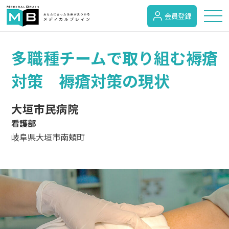
会員登録
トピックス
多職種チームで取り組む褥瘡
対策 褥瘡対策の現状
症状検索
大垣市民病院
看護部
病名検索
岐阜県大垣市南頬町
病気のカテゴリー
がん