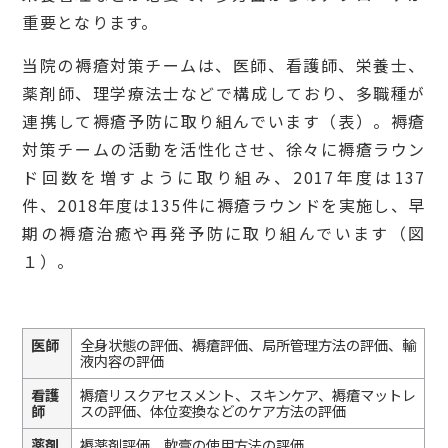
重要となります。
当院の褥瘡対策チームは、医師、看護師、栄養士、
薬剤師、理学療法士などで構成しており、多職種が
連携して褥瘡予防に取り組んでいます（表）。褥瘡
対策チームの活動を活性化させ、徐々に褥瘡ラウン
ド回数を増すように取り組み、2017年度は137
件、2018年度は135件に褥瘡ラウンドを実施し、早
期の褥瘡治癒や再発予防に取り組んでいます（図
１）。
医師
全身状態の評価、褥瘡評価、局所管理方法の評価、輸
液内容の評価
看護
褥瘡リスクアセスメント、スキンケア、褥瘡マットレ
師
スの評価、体位変換などのケア方法の評価
薬剤
褥薬剤評価、軟膏の使用方法の評価