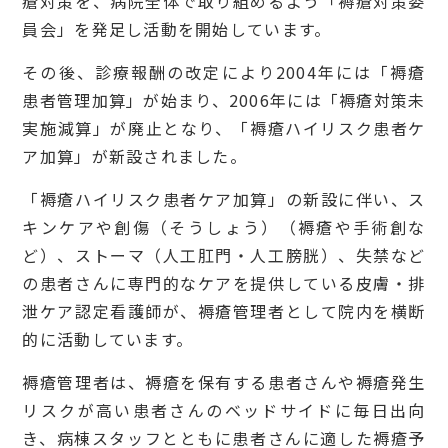
瘡対策を、病院全体で取り組めるよう「褥瘡対策委
員会」を発足し活動を開始しています。
その後、診療報酬の改定により2004年には「褥瘡
患者管理加算」が始まり、2006年には「褥瘡対策未
実施減算」が廃止となり、「褥瘡ハイリスク患者ケ
ア加算」が新設されました。
「褥瘡ハイリスク患者ケア加算」の新設に伴い、ス
キンケアや創傷（そうしょう）（褥瘡や手術創な
ど）、ストーマ（人工肛門・人工膀胱）、失禁など
の患者さんに専門的なケアを提供している皮膚・排
泄ケア認定看護師が、褥瘡管理者として院内を横断
的に活動しています。
褥瘡管理者は、褥瘡を保有する患者さんや褥瘡発生
リスクが高い患者さんのベッドサイドに毎日出向
き、病棟スタッフとともに患者さんに適した褥瘡予