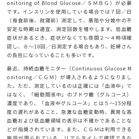
onitoring of Blood Glucose／ＳＭＢＧ）が必要
です。インスリンを使用している場合では７回／日
（毎食前後、就寝前）測定して、悪阻や分娩中の不
安定な時期は適宜、測定回数を増やします。低血糖
症状があるとき、症状がなくても夜間２〜４時頃確
認し、８〜10回／日測定する場合もあり、妊婦さん
の負担になっていることも多いです。
最近、持続血糖モニター（Continuous Glucose M
onitoring／ＣＧＭ）が導入されるようになりまし
た。ただ、測定しているのは正確には「血液中」で
はなく、「細胞間液中」のブドウ糖（グルコース）
濃度であり、「血液中グルコース」とは５〜15分程
度の遅れがあること、急激な血糖変動時、異常な高
血糖および低血糖領域の表示は不確かであることな
どが指摘されています。また、ＣＧＭは利用できる
施設が限られている、リアルタイムで確認できな