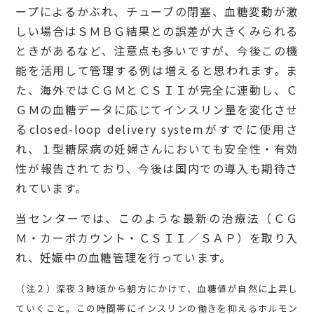
ープによるかぶれ、チューブの閉塞、血糖変動が激
しい場合はＳＭＢＧ結果との誤差が大きくみられる
ときがあるなど、注意点も多いですが、今後この機
能を活用して管理する例は増えると思われます。ま
た、海外ではＣＧＭとＣＳＩＩが完全に連動し、Ｃ
ＧＭの血糖データに応じてインスリン量を変化させ
るclosed-loop delivery systemがすでに使用さ
れ、１型糖尿病の妊婦さんにおいても安全性・有効
性が報告されており、今後は国内での導入も期待さ
れています。
当センターでは、このような最新の治療法（ＣＧ
Ｍ・カーボカウント・ＣＳＩＩ／ＳＡＰ）を取り入
れ、妊娠中の血糖管理を行っています。
（注２）深夜３時頃から朝方にかけて、血糖値が自然に上昇し
ていくこと。この時間帯にインスリンの働きを抑えるホルモン