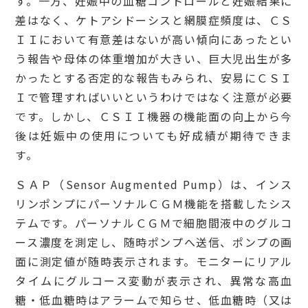
す。一方、妊娠中の血糖コントロールと妊娠結果に
差はなく、ケトアシドーシスと網膜症頻度は、ＣＳ
ＩＩにおいて有意差はないが高い傾向にあったとい
う報告や母体の体重増加が大きい、巨大児出生が多
かったとする否定的な報告もみられ、安易にＣＳＩ
Ｉで管理すればいいというわけではなく注意が必要
です。しかし、ＣＳＩＩ機器の機能面の向上から今
後は妊娠中の使用についても好成績が期待できま
す。
ＳＡＰ（Sensor Augmented Pump）は、インス
リンポンプにパーソナルＣＧＭ機能を搭載したシス
テムです。パーソナルＣＧＭで細胞間液中のグルコ
ース濃度を測定し、随時ポンプへ送信、ポンプの画
面に測定値が随時表示されます。モニターにリアル
タイムにグルコース変動が表示され、異常な高血
糖・低血糖時はアラームで知らせ、低血糖時（又は