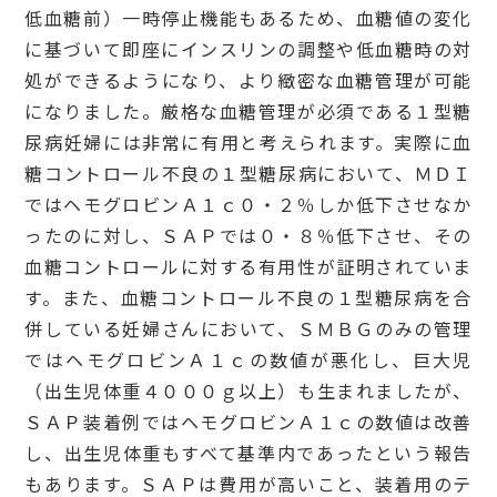
低血糖前）一時停止機能もあるため、血糖値の変化
に基づいて即座にインスリンの調整や低血糖時の対
処ができるようになり、より緻密な血糖管理が可能
になりました。厳格な血糖管理が必須である１型糖
尿病妊婦には非常に有用と考えられます。実際に血
糖コントロール不良の１型糖尿病において、ＭＤＩ
ではヘモグロビンＡ１ｃ０・２％しか低下させなか
ったのに対し、ＳＡＰでは０・８％低下させ、その
血糖コントロールに対する有用性が証明されていま
す。また、血糖コントロール不良の１型糖尿病を合
併している妊婦さんにおいて、ＳＭＢＧのみの管理
ではヘモグロビンＡ１ｃの数値が悪化し、巨大児
（出生児体重４０００ｇ以上）も生まれましたが、
ＳＡＰ装着例ではヘモグロビンＡ１ｃの数値は改善
し、出生児体重もすべて基準内であったという報告
もあります。ＳＡＰは費用が高いこと、装着用のテ