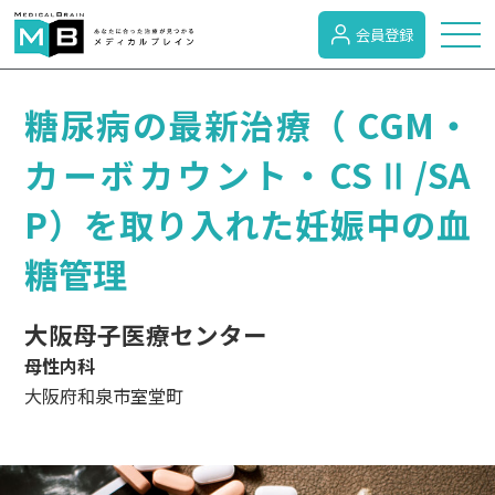
会員登録
トピックス
糖尿病の最新治療（ CGM・
カーボカウント・CSⅡ/SA
症状検索
P）を取り入れた妊娠中の血
糖管理
病名検索
大阪母子医療センター
病気のカテゴリー
母性内科
大阪府和泉市室堂町
がん