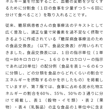
ネルギー量を付加すること、血糖の変動を少なくす
るために分割食（１日の食事を少量ずつ５〜６回に
分けて食べること）を取り入れることです。
従来、糖尿病患者さんの食事療法のテキストとして
広く普及し、適正な量で栄養素を過不足なく摂取で
きるように作成されている『糖尿病食事療法のため
の食品交換表』（以下、食品交換表）が用いられて
きました。食品交換表には、１日の指示単位（１単
位＝80キロカロリー、１６００キロカロリーの指示
であれば20単位）の配分例（食品を表１〜６の６つ
に分類し、どの分類を食品からどれくらいの割合で
エネルギーを摂取するのかを示したもの）を掲載し
ていますが、第７版では、食事に占める炭水化物エ
ネルギーの割合を60％、55％、50％の３通りに分
けて掲載し、表１（穀物・イモ類）・表２（果
物）・表４（乳製品）の主な食品の１単位中に含ま