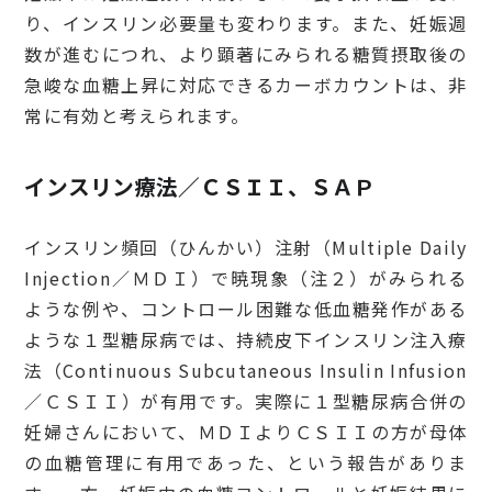
り、インスリン必要量も変わります。また、妊娠週
数が進むにつれ、より顕著にみられる糖質摂取後の
急峻な血糖上昇に対応できるカーボカウントは、非
常に有効と考えられます。
インスリン療法／ＣＳＩＩ、ＳＡＰ
インスリン頻回（ひんかい）注射（Multiple Daily
Injection／ＭＤＩ）で暁現象（注２）がみられる
ような例や、コントロール困難な低血糖発作がある
ような１型糖尿病では、持続皮下インスリン注入療
法（Continuous Subcutaneous Insulin Infusion
／ＣＳＩＩ）が有用です。実際に１型糖尿病合併の
妊婦さんにおいて、ＭＤＩよりＣＳＩＩの方が母体
の血糖管理に有用であった、という報告がありま