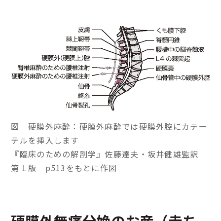
図 硬膜外麻酔：硬膜外麻酔では硬膜外腔にカテー
テルを挿入します
『臨床のための解剖学』佐藤達夫・坂井健雄監訳
第１版 p513をもとに作図
硬膜外無痛分娩のお産（赤ち