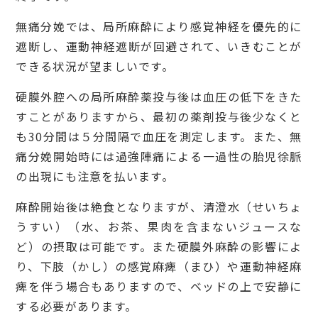
無痛分娩では、局所麻酔により感覚神経を優先的に
遮断し、運動神経遮断が回避されて、いきむことが
できる状況が望ましいです。
硬膜外腔への局所麻酔薬投与後は血圧の低下をきた
すことがありますから、最初の薬剤投与後少なくと
も30分間は５分間隔で血圧を測定します。また、無
痛分娩開始時には過強陣痛による一過性の胎児徐脈
の出現にも注意を払います。
麻酔開始後は絶食となりますが、清澄水（せいちょ
うすい）（水、お茶、果肉を含まないジュースな
ど）の摂取は可能です。また硬膜外麻酔の影響によ
り、下肢（かし）の感覚麻痺（まひ）や運動神経麻
痺を伴う場合もありますので、ベッドの上で安静に
する必要があります。