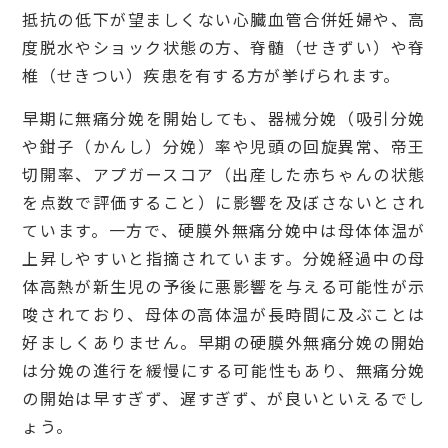
抵抗の低下が望ましくない心臓血管合併妊婦や、高
度脱水やショック状態の方、脊髄（せきずい）や脊
椎（せきつい）疾患を有する方が挙げられます。
早期に無痛分娩を開始しても、器械分娩（吸引分娩
や鉗子（かんし）分娩）率や児頭の回旋異常、帝王
切開率、アプガースコア（出産した赤ちゃんの状態
を点数で評価すること）に影響を及ぼさないとされ
ています。一方で、硬膜外無痛分娩中は母体体温が
上昇しやすいと指摘されています。分娩経過中の母
体高熱が新生児の予後に悪影響を与える可能性が示
唆されており、母体の高体温が長時間に及ぶことは
好ましくありません。早期の硬膜外無痛分娩の開始
は分娩の進行を緩慢にする可能性もあり、無痛分娩
の開始は早すぎず、遅すぎず、が良いといえるでし
ょう。