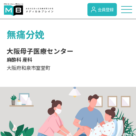
会員登録
トピックス
無痛分娩
大阪母子医療センター
症状検索
麻酔科 産科
大阪府和泉市室堂町
病名検索
病気のカテゴリー
がん