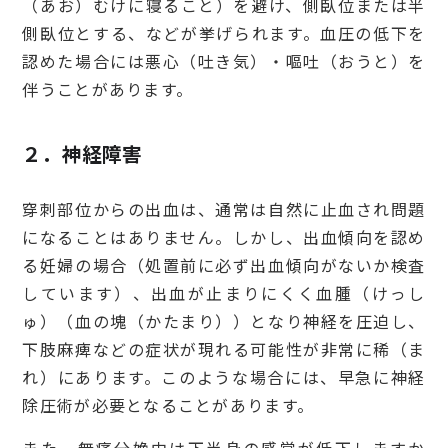
（あお）むけに寝ること）を避け、側臥位または半
側臥位とする、などが挙げられます。血圧の低下を
認めた場合には悪心（吐き気）・嘔吐（おうと）を
伴うことがあります。
２．神経障害
穿刺部位からの出血は、通常は自然に止血され問題
になることはありません。しかし、出血傾向を認め
る妊婦の場合（処置前に必ず出血傾向がないか検査
しています）、出血が止まりにくく血腫（けっし
ゅ）（血の塊（かたまり））となり神経を圧迫し、
下肢麻痺などの症状が現れる可能性が非常に稀（ま
れ）にあります。このような場合には、早急に神経
除圧術が必要となることがあります。
また、無痛分娩中は下半身の感覚が低下しますか