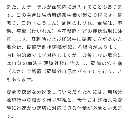
また、カテーテルが血管内に迷入することもありま
す。この場合は局所麻酔薬中毒が起こり得ます。耳
鳴り、口唇（こうしん）周囲のしびれ、金属味、不
穏、痙攣（けいれん）や不整脈などの症状出現に注
意します。穿刺時および経過中に硬膜に穴があいた
場合は、硬膜穿刺後頭痛が起こる場合があります。
内科的治療でまず対応しますが、改善しない場合に
は自分の血液を硬膜外腔に注入し、硬膜の穴を塞
（ふさ）ぐ処置（硬膜外自己血パッチ）を行うこと
もあります。
安全で快適な分娩をしていただくためには、無痛分
娩施行中の細かな母児監視と、母体および胎児急変
時に迅速かつ適切に対応できる体制が必須といえま
す。