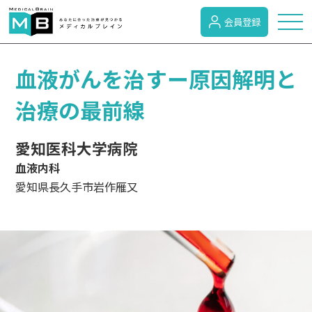
会員登録
トピックス
血液がんを治すー原因解明と
治療の最前線
症状検索
愛知医科大学病院
血液内科
病名検索
愛知県長久手市岩作雁又
病気のカテゴリー
がん