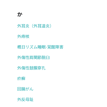
か
外耳炎（外耳道炎）
外痔核
概日リズム睡眠-覚醒障害
外傷性肩関節脱臼
外傷性鼓膜穿孔
疥癬
回腸がん
外反母趾