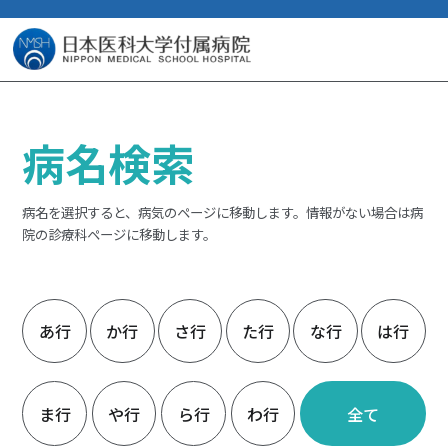
病名検索
病名を選択すると、病気のページに移動します。情報がない場合は病
院の診療科ページに移動します。
あ行
か行
さ行
た行
な行
は行
ま行
や行
ら行
わ行
全て