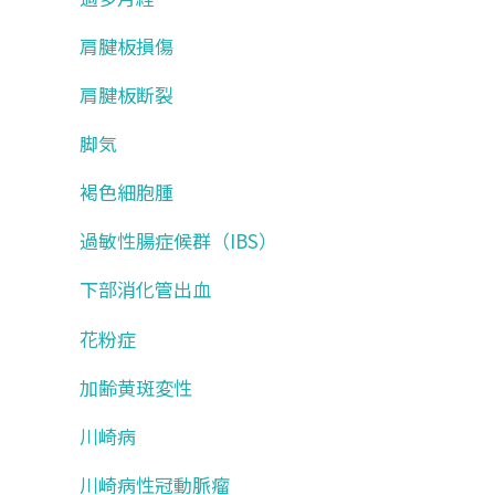
肩腱板損傷
肩腱板断裂
脚気
褐色細胞腫
過敏性腸症候群（IBS）
下部消化管出血
花粉症
加齢黄斑変性
川崎病
川崎病性冠動脈瘤