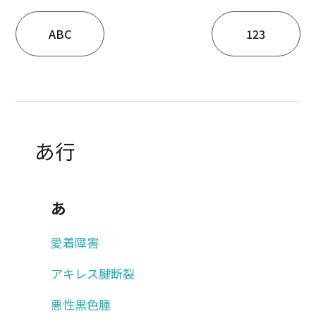
ABC
123
あ行
あ
愛着障害
アキレス腱断裂
悪性黒色腫