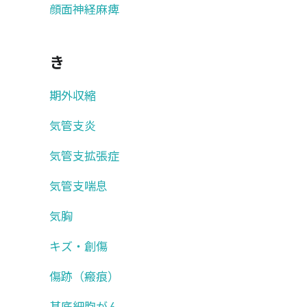
顔面神経麻痺
き
期外収縮
気管支炎
気管支拡張症
気管支喘息
気胸
キズ・創傷
傷跡（瘢痕）
基底細胞がん