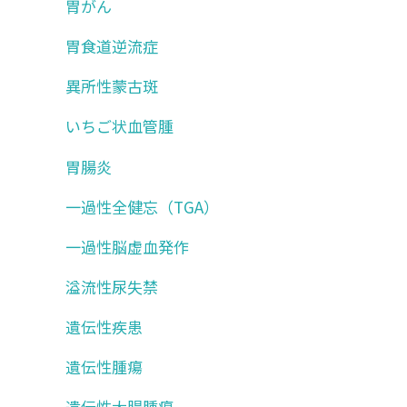
胃がん
胃食道逆流症
異所性蒙古斑
いちご状血管腫
胃腸炎
一過性全健忘（TGA）
一過性脳虚血発作
溢流性尿失禁
遺伝性疾患
遺伝性腫瘍
遺伝性大腸腫瘍