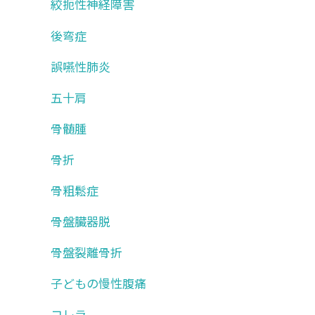
絞扼性神経障害
後弯症
誤嚥性肺炎
五十肩
骨髄腫
骨折
骨粗鬆症
骨盤臓器脱
骨盤裂離骨折
子どもの慢性腹痛
コレラ