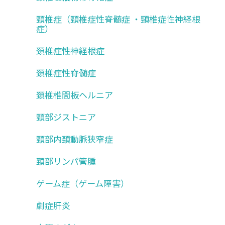
頸椎症（頸椎症性脊髄症 ・頸椎症性神経根
症）
頚椎症性神経根症
頚椎症性脊髄症
頚椎椎間板ヘルニア
頸部ジストニア
頸部内頚動脈狭窄症
頚部リンパ管腫
ゲーム症（ゲーム障害）
劇症肝炎