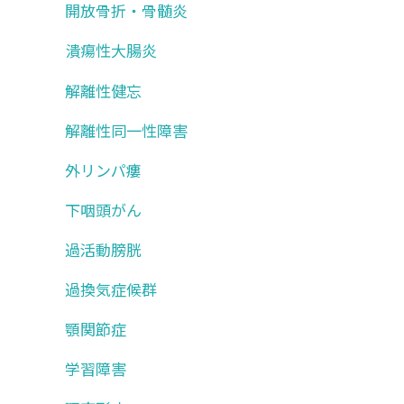
開放骨折・骨髄炎
潰瘍性大腸炎
解離性健忘
解離性同一性障害
外リンパ瘻
下咽頭がん
過活動膀胱
過換気症候群
顎関節症
学習障害