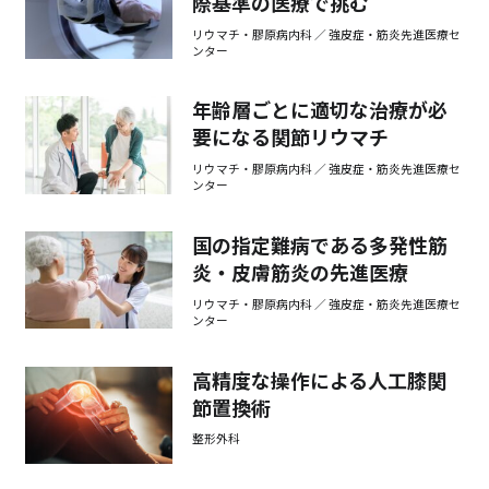
際基準の医療で挑む
リウマチ・膠原病内科 ／ 強皮症・筋炎先進医療セ
ンター
年齢層ごとに適切な治療が必
要になる関節リウマチ
リウマチ・膠原病内科 ／ 強皮症・筋炎先進医療セ
ンター
国の指定難病である多発性筋
炎・皮膚筋炎の先進医療
リウマチ・膠原病内科 ／ 強皮症・筋炎先進医療セ
ンター
高精度な操作による人工膝関
節置換術
整形外科