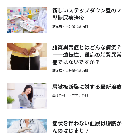
新しいステップダウン型の２
型糖尿病治療
糖尿病・内分泌代謝内科
脂質異常症とはどんな病気？
——遺伝性、難病の脂質異常
症ではないですか？——
糖尿病・内分泌代謝内科
肩腱板断裂に対する最新治療
整形外科・リウマチ外科
症状を伴わない血尿は膀胱が
んのはじまり？