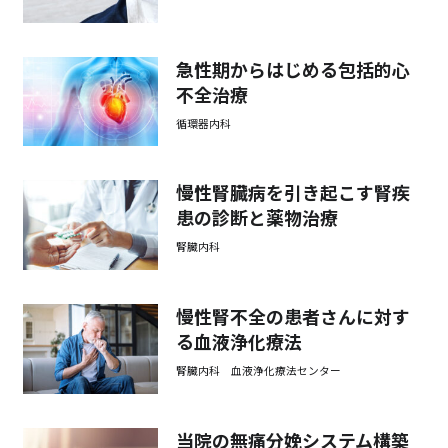
急性期からはじめる包括的心
不全治療
循環器内科
慢性腎臓病を引き起こす腎疾
患の診断と薬物治療
腎臓内科
慢性腎不全の患者さんに対す
る血液浄化療法
腎臓内科 血液浄化療法センター
当院の無痛分娩システム構築