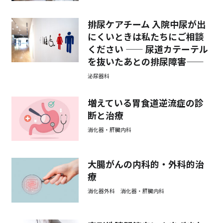
排尿ケアチーム 入院中尿が出
にくいときは私たちにご相談
ください —— 尿道カテーテル
を抜いたあとの排尿障害——
泌尿器科
増えている胃食道逆流症の診
断と治療
消化器・肝臓内科
大腸がんの内科的・外科的治
療
消化器外科 消化器・肝臓内科