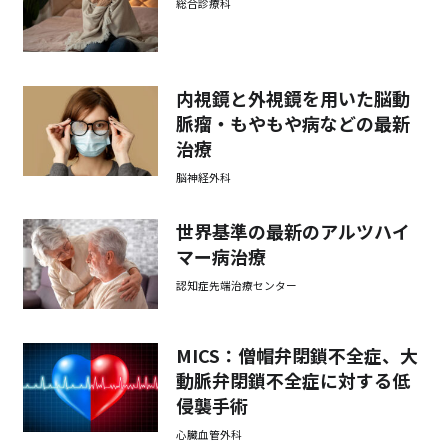
総合診療科
内視鏡と外視鏡を用いた脳動
脈瘤・もやもや病などの最新
治療
脳神経外科
世界基準の最新のアルツハイ
マー病治療
認知症先端治療センター
MICS：僧帽弁閉鎖不全症、大
動脈弁閉鎖不全症に対する低
侵襲手術
心臓血管外科