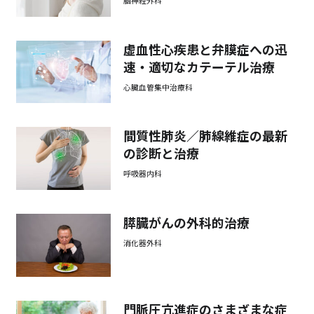
脳神経外科
虚血性心疾患と弁膜症への迅
速・適切なカテーテル治療
心臓血管集中治療科
間質性肺炎／肺線維症の最新
の診断と治療
呼吸器内科
膵臓がんの外科的治療
消化器外科
門脈圧亢進症のさまざまな症