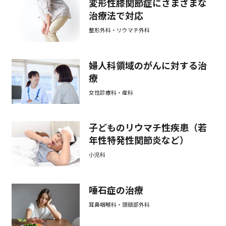
変形性膝関節症にさまざまな
治療法で対応
整形外科・リウマチ外科
婦人科領域のがんに対する治
療
女性診療科・産科
子どものリウマチ性疾患（若
年性特発性関節炎など）
小児科
唾石症の治療
耳鼻咽喉科・頭頸部外科