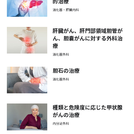
的治療
消化器・肝臓内科
肝臓がん、肝門部領域胆管が
ん、胆嚢がんに対する外科治
療
消化器外科
胆石の治療
消化器外科
種類と危険度に応じた甲状腺
がんの治療
内分泌外科