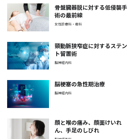
骨盤臓器脱に対する低侵襲手
術の最前線
女性診療科・産科
頸動脈狭窄症に対するステン
ト留置術
脳神経内科
脳梗塞の急性期治療
脳神経内科
顔と喉の痛み、顔面けいれ
ん、手足のしびれ