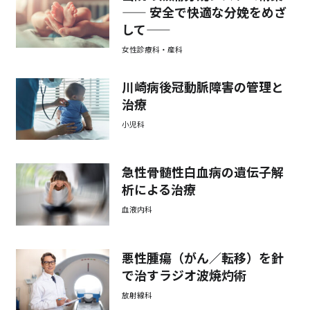
—— 安全で快適な分娩をめざ
して——
女性診療科・産科
川崎病後冠動脈障害の管理と
治療
小児科
急性骨髄性白血病の遺伝子解
析による治療
血液内科
悪性腫瘍（がん／転移）を針
で治すラジオ波焼灼術
放射線科