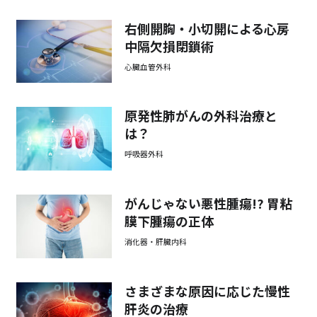
右側開胸・小切開による心房
中隔欠損閉鎖術
心臓血管外科
原発性肺がんの外科治療と
は？
呼吸器外科
がんじゃない悪性腫瘍!? 胃粘
膜下腫瘍の正体
消化器・肝臓内科
さまざまな原因に応じた慢性
肝炎の治療