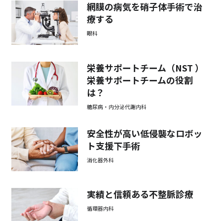
網膜の病気を硝子体手術で治
療する
眼科
栄養サポートチーム（NST ）
栄養サポートチームの役割
は？
糖尿病・内分泌代謝内科
安全性が高い低侵襲なロボッ
ト支援下手術
消化器外科
実績と信頼ある不整脈診療
循環器内科