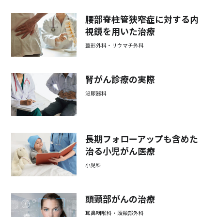
腰部脊柱管狭窄症に対する内
視鏡を用いた治療
整形外科・リウマチ外科
腎がん診療の実際
泌尿器科
長期フォローアップも含めた
治る小児がん医療
小児科
頭頸部がんの治療
耳鼻咽喉科・頭頸部外科