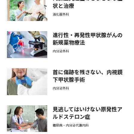
状と治療
消化器外科
進行性・再発性甲状腺がんの
新規薬物療法
内分泌外科
首に傷跡を残さない、内視鏡
下甲状腺手術
内分泌外科
見逃してはいけない原発性ア
ルドステロン症
糖尿病・内分泌代謝内科