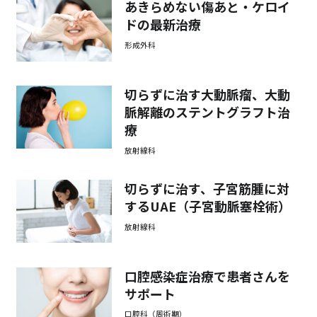
あきらめない傷あと・ケロイ
ドの最新治療
形成外科
切らずに治す大動脈瘤、大動
脈解離のステントグラフト治
療
放射線科
切らずに治す、子宮筋腫に対
するUAE（子宮動脈塞栓術）
放射線科
口腔感染症治療で患者さんを
サポート
口腔科（周術期）