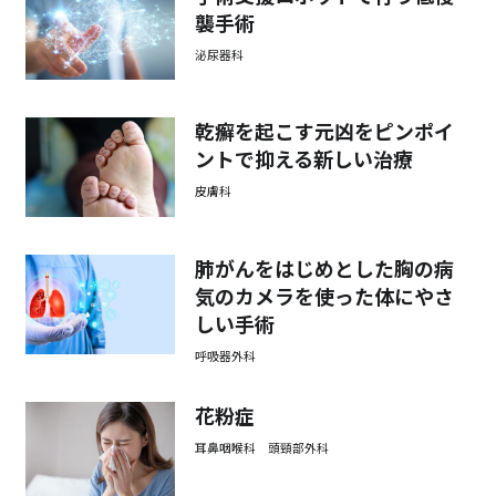
襲手術
泌尿器科
乾癬を起こす元凶をピンポイ
ントで抑える新しい治療
皮膚科
肺がんをはじめとした胸の病
気のカメラを使った体にやさ
しい手術
呼吸器外科
花粉症
耳鼻咽喉科 頭頸部外科