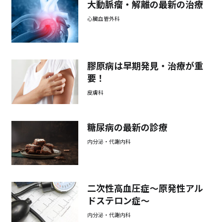
大動脈瘤・解離の最新の治療
心臓血管外科
膠原病は早期発見・治療が重
要！
皮膚科
糖尿病の最新の診療
内分泌・代謝内科
二次性高血圧症～原発性アル
ドステロン症～
内分泌・代謝内科