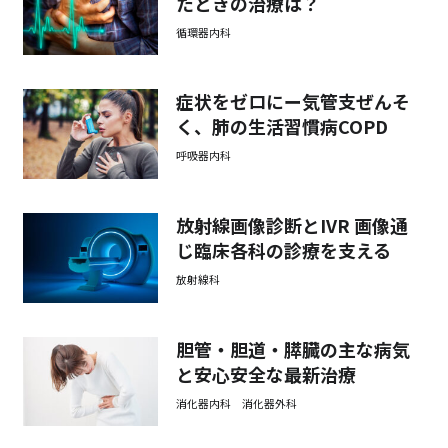
たときの治療は？
循環器内科
症状をゼロにー気管支ぜんそ
く、肺の生活習慣病COPD
呼吸器内科
放射線画像診断とIVR 画像通
じ臨床各科の診療を支える
放射線科
胆管・胆道・膵臓の主な病気
と安心安全な最新治療
消化器内科 消化器外科