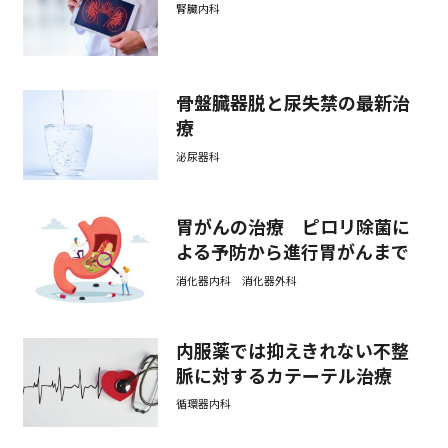
腎臓内科
骨盤臓器脱と尿失禁の最新治
療
泌尿器科
胃がんの治療 ピロリ除菌に
よる予防から進行胃がんまで
消化器内科 消化器外科
内服薬では抑えきれない不整
脈に対するカテーテル治療
循環器内科