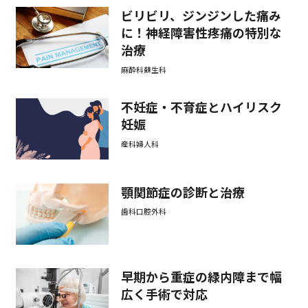
ビリビリ、ジンジンした痛み
に！神経障害性疼痛の特別な
治療
麻酔科蘇生科
不妊症・不育症とハイリスク
妊娠
産科婦人科
顎関節症の診断と治療
歯科口腔外科
早期から重症の緑内障まで幅
広く手術で対応