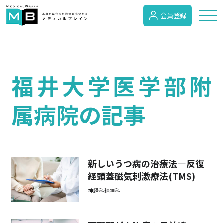
会員登録
トピックス
福井大学医学部附
症状検索
属病院の記事
病名検索
病気のカテゴリー
新しいうつ病の治療法―反復
経頭蓋磁気刺激療法(TMS)
神経科精神科
がん