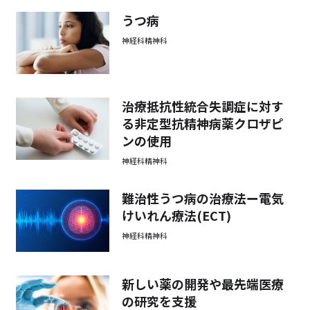
うつ病
神経科精神科
治療抵抗性統合失調症に対す
る非定型抗精神病薬クロザピ
ンの使用
神経科精神科
難治性うつ病の治療法ー電気
けいれん療法(ECT)
神経科精神科
新しい薬の開発や最先端医療
の研究を支援