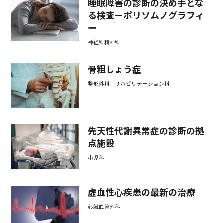
睡眠障害の診断の決め手とな
る検査ーポリソムノグラフィ
ー
神経科精神科
骨粗しょう症
整形外科 リハビリテーション科
先天性代謝異常症の診断の拠
点施設
小児科
虚血性心疾患の最新の治療
心臓血管外科