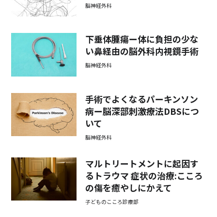
脳神経外科
下垂体腫瘍ー体に負担の少な
い鼻経由の脳外科内視鏡手術
脳神経外科
手術でよくなるパーキンソン
病ー脳深部刺激療法DBSにつ
いて
脳神経外科
マルトリートメントに起因す
るトラウマ 症状の治療:こころ
の傷を癒やしにかえて
子どものこころ診療部